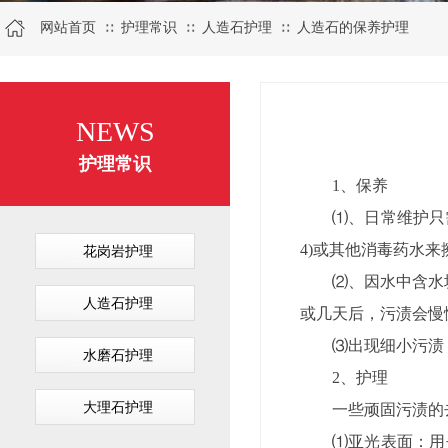
网站首页
护理常识
人造石护理
人造石的保养护理
∷
∷
∷
NEWS
护理常识
1、保养
⑴、日常维护只
4)或其他消毒药水
花岗岩护理
⑵、因水中含水
人造石护理
或几天后，污渍会慢
⑶出现细小污渍
水磨石护理
2、护理
大理石护理
一些顽固污渍的
⑴亚光表面：用